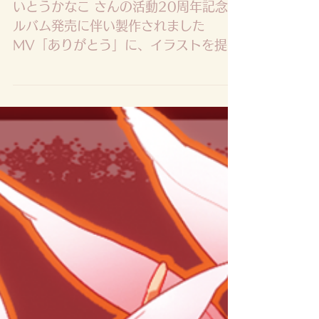
Anniversary
いとうかなこ さんの活動20周年記念ア
ルバム発売に伴い製作されました
MV「ありがとう」に、イラストを提供
させていただきました！ ソレオス（ク
ラウドファウンディング）で募ったフ
ァンの愛の形ということで、MV製作の
ストレッチゴール200％を決めまし
た。おめでとうございます！...