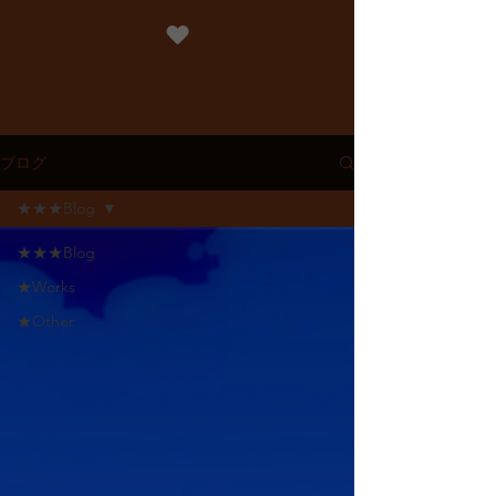
ブログ
★★★Blog
★★★Blog
★Works
★Other