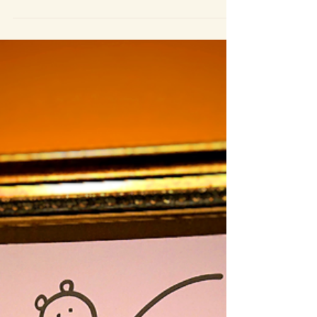
昨年のゲリラ企画改め、今年は抽選方
式でウェブポから、卯年イラストの年
賀状を50名に送らせていただきまし
た。（※Twitter相互フォロワー限定企
画です。） 年内中にイラストアンケー
トを取っていたので、アンケの結果通
り、兎の双子ちゃんです！！（イロモ
ノ枠で、おっさん獣人兎も頑...