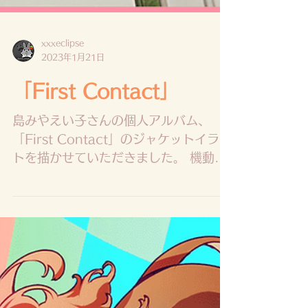
xxxeclipse
2023年1月21日
「First Contact」
島みやえい子さんの個人アルバム、
「First Contact」のジャケットイラス
トを描かせていただきました。 機動戦
艦ナデシコ、聖闘士星矢・冥王ハーデ