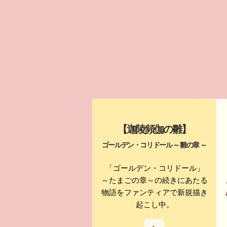
【迦陵頻伽の雛】
ゴールデン・コリドール ～ 雛の章 ～
「ゴールデン・コリドール」
～たまごの章～の続きにあたる
物語を
ファンティアで新規描き
起こし中。