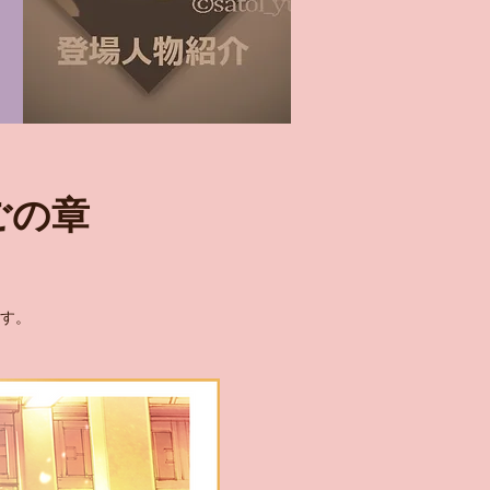
ごの章
ます。