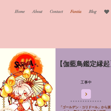
Home
About
Contact
Fantia
Blog
from Fantia
​【伽藍鳥鑑定縁起
​工事中
「ゴールデン・コリドール」から派