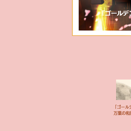
​「ゴー
​万葉の