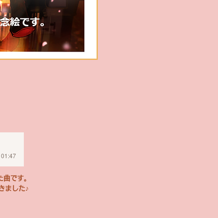
/ 01:47
た曲です。
きました♪