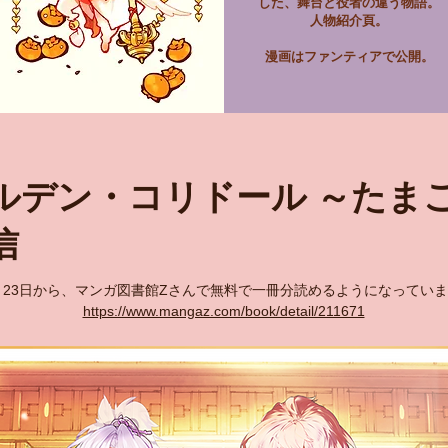
した、舞台と役者の違う物語。
人物紹介頁。
漫画は
​ファンティアで公開。
ルデン・コリドール ～たま
信
年 8月23日から、マンガ図書館Zさんで無料で一冊分読めるようになってい
https://www.mangaz.com/book/detail/211671