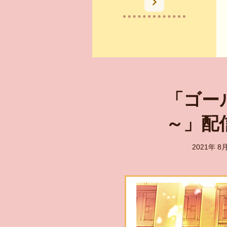
「ゴー
～」配
​2021