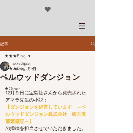
記事
★★★Blog
xxxeclipse
★★★Blog
2017年12月9日
ベルウッドダンジョン
★Works
★Other
12月９日に宝島社さんから発売された
アマラ先生の小説：
【ダンジョンを経営しています　～ベ
ルウッドダンジョン株式会社　西方支
部繁盛記～】
の挿絵を担当させていただきました。