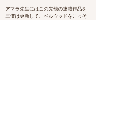
アマラ先生にはこの先他の連載作品を
三倍は更新して、ベルウッドをこっそ
り更新してくれると
個人的にも嬉しいなぁとも思っていま
すが、
個人的にじゃなくて、本を読んだ人と
もTwitterでお話できると楽しいです。
#仕事
★Works
すべて表示
最新記事