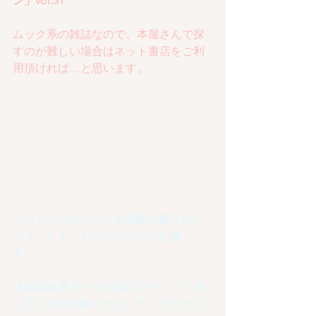
ン」vol.31
ムック系の雑誌なので、本屋さんで探
すのが難しい場合はネット書店をご利
用頂ければ…と思います。
ブログはTwitterより文字数が書けると
いうことで、もう少しなんか記事
を…。
漫画版灰鷹キャラの頭のツヤ（？）俗
に言う天使の輪っかは、ナシでいきま