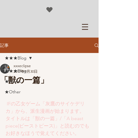
記事
★★★Blog
xxxeclipse
★★★Blog
2017年9月30日
「獣の一篇」
★Works
★Other
 IFの乙女ゲーム「灰鷹のサイケデリ
カ」から、派生漫画が始まります。
タイトルは「獣の一篇」/「A beast 
piece(ビーストピース)」と読むのでも
お好きなほうで覚えてください。