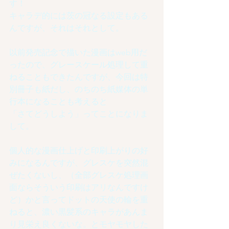
す！
キャラデ的には茨の冠なる設定もある
んですが、それはそれとして。
以前発売記念で描いた漫画はweb用だ
ったので、グレースケール処理して重
ねることもできたんですが、今回は特
別冊子も紙だし、のちのち紙媒体の単
行本になることも考えると
「さてどうしよう」ってことになりま
して。
個人的な漫画仕上げと印刷上がりの好
みになるんですが、グレスケを突然混
ぜたくないし、（全部グレスケ処理画
面ならそういう印刷はアリなんですけ
ど）かと言ってドットの天使の輪を重
ねると、濃い黒髪系のキャラがあんま
り見栄え良くないな。とモヤモヤした